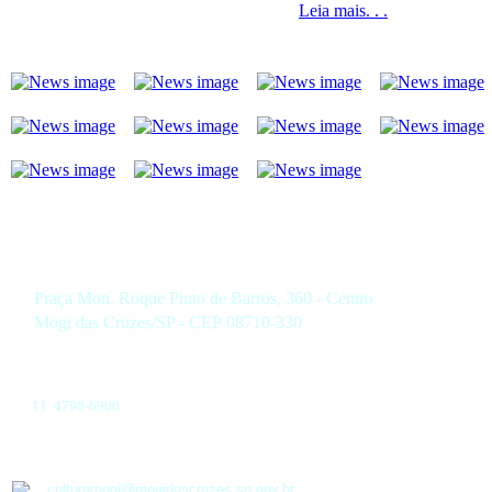
Leia mais. . .
Praça Mon. Roque Pinto de Barros, 360 - Centro
Mogi das Cruzes/SP - CEP 08710-330
11 4798-6900
culturamogi@mogidascruzes.sp.gov.br