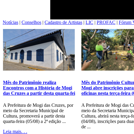
Notícias
|
Conselhos
|
Cadastro de Artistas
|
LIC
|
PROFAC
|
Fórum V
Mês do Patrimônio Cultur
Mês do Patrimônio realiza
Mogi abre inscrições para
Encontros com a História de Mogi
oficinas nesta terça-feira 
das Cruzes a partir desta quarta-fei
A Prefeitura de Mogi das C
A Prefeitura de Mogi das Cruzes, por
meio da Secretaria Municip
meio da Secretaria Municipal de
Cultura, abrirá nesta terça-f
Cultura, promoverá a partir desta
(04/08), inscrições para dua
quarta-feira (05/08) a 2ª edição ...
de ...
Leia mais. . .