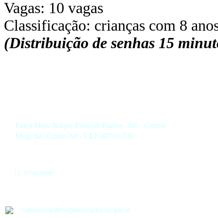
Vagas: 10 vagas
Classificação: crianças com 8 ano
(Distribuição de senhas 15 minuto
Praça Mon. Roque Pinto de Barros, 360 - Centro
Mogi das Cruzes/SP - CEP 08710-330
11 4798-6900
culturamogi@mogidascruzes.sp.gov.br