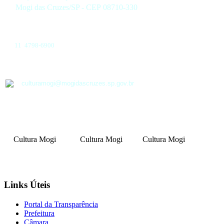
Mogi das Cruzes/SP - CEP 08710-330
11 4798-6900
culturamogi@mogidascruzes.sp.gov.br
Cultura Mogi
Cultura Mogi
Cultura Mogi
Links Úteis
Portal da Transparência
Prefeitura
Câmara