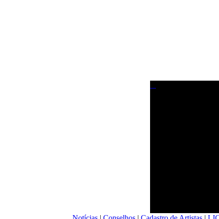
Notícias
|
Conselhos
|
Cadastro de Artistas
|
LI