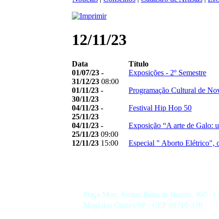
12/11/23
Data
Título
01/07/23 -
Exposições - 2º Semestre
31/12/23
08:00
01/11/23 -
Programação Cultural de N
30/11/23
04/11/23 -
Festival Hip Hop 50
25/11/23
04/11/23 -
Exposição “A arte de Galo: u
25/11/23
09:00
12/11/23
15:00
Especial " Aborto Elétrico", 
Praça Mon. Roque Pinto de Barros, 360 - C
Mogi das Cruzes/SP - CEP 08710-330