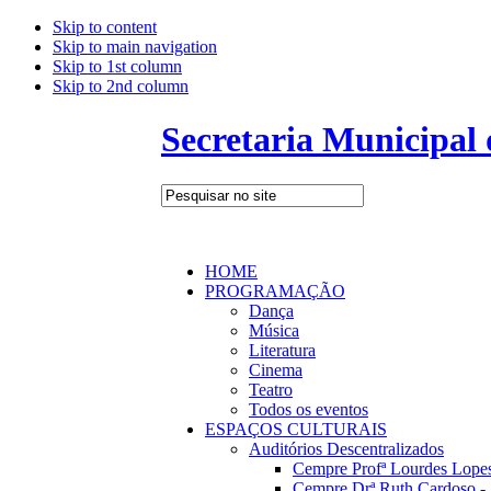
Skip to content
Skip to main navigation
Skip to 1st column
Skip to 2nd column
Secretaria Municipal
HOME
PROGRAMAÇÃO
Dança
Música
Literatura
Cinema
Teatro
Todos os eventos
ESPAÇOS CULTURAIS
Auditórios Descentralizados
Cempre Profª Lourdes Lopes
Cempre Drª Ruth Cardoso - 