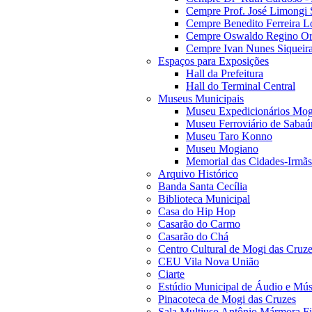
Cempre Prof. José Limongi 
Cempre Benedito Ferreira Lo
Cempre Oswaldo Regino Orn
Cempre Ivan Nunes Siqueira
Espaços para Exposições
Hall da Prefeitura
Hall do Terminal Central
Museus Municipais
Museu Expedicionários Mog
Museu Ferroviário de Sabaú
Museu Taro Konno
Museu Mogiano
Memorial das Cidades-Irmãs
Arquivo Histórico
Banda Santa Cecília
Biblioteca Municipal
Casa do Hip Hop
Casarão do Carmo
Casarão do Chá
Centro Cultural de Mogi das Cruz
CEU Vila Nova União
Ciarte
Estúdio Municipal de Áudio e Mús
Pinacoteca de Mogi das Cruzes
Sala Multiuso Antônio Mármora Fi