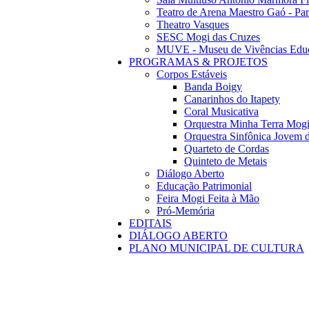
Teatro de Arena Maestro Gaó - Pa
Theatro Vasques
SESC Mogi das Cruzes
MUVE - Museu de Vivências Educ
PROGRAMAS & PROJETOS
Corpos Estáveis
Banda Boigy
Canarinhos do Itapety
Coral Musicativa
Orquestra Minha Terra Mog
Orquestra Sinfônica Jovem 
Quarteto de Cordas
Quinteto de Metais
Diálogo Aberto
Educação Patrimonial
Feira Mogi Feita à Mão
Pró-Memória
EDITAIS
DIÁLOGO ABERTO
PLANO MUNICIPAL DE CULTURA