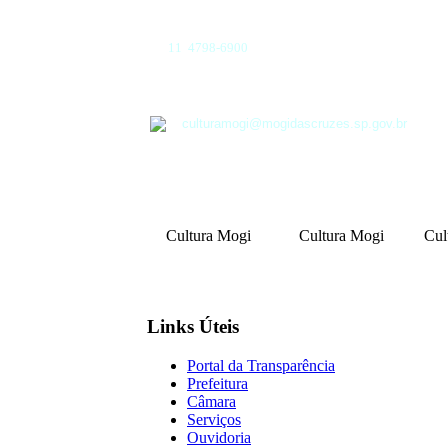
11 4798-6900
culturamogi@mogidascruzes.sp.gov.br
Cultura Mogi
Cultura Mogi
Cul
Links Úteis
Portal da Transparência
Prefeitura
Câmara
Serviços
Ouvidoria