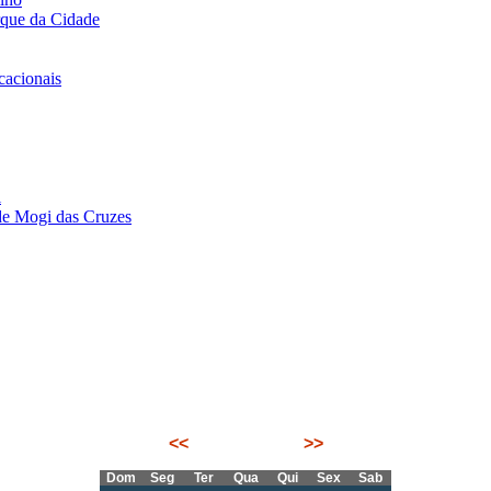
rque da Cidade
acionais
i
de Mogi das Cruzes
<<
Junho 2025
>>
Dom
Seg
Ter
Qua
Qui
Sex
Sab