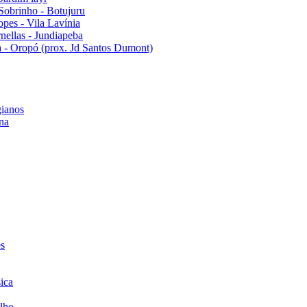
Sobrinho - Botujuru
pes - Vila Lavínia
ellas - Jundiapeba
 - Oropó (prox. Jd Santos Dumont)
ianos
na
es
ica
lho