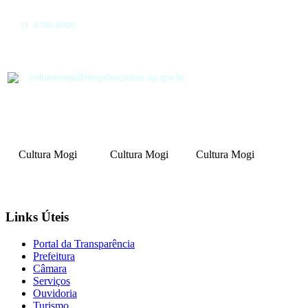
11 4798-6900
culturamogi@mogidascruzes.sp.gov.br
Cultura Mogi
Cultura Mogi
Cultura Mogi
Links Úteis
Portal da Transparência
Prefeitura
Câmara
Serviços
Ouvidoria
Turismo