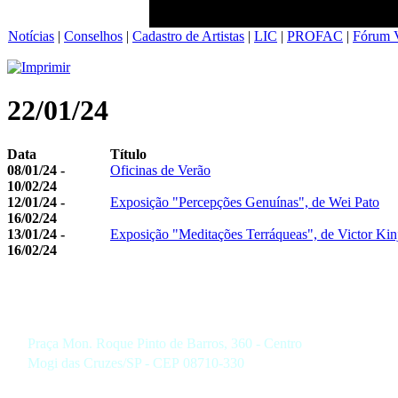
Notícias
|
Conselhos
|
Cadastro de Artistas
|
LIC
|
PROFAC
|
Fórum V
22/01/24
Data
Título
08/01/24 -
Oficinas de Verão
10/02/24
12/01/24 -
Exposição "Percepções Genuínas", de Wei Pato
16/02/24
13/01/24 -
Exposição "Meditações Terráqueas", de Victor Kin
16/02/24
Praça Mon. Roque Pinto de Barros, 360 - Centro
Mogi das Cruzes/SP - CEP 08710-330