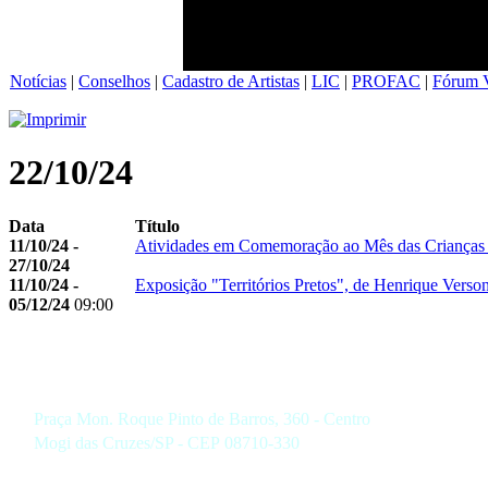
Notícias
|
Conselhos
|
Cadastro de Artistas
|
LIC
|
PROFAC
|
Fórum V
22/10/24
Data
Título
11/10/24 -
Atividades em Comemoração ao Mês das Crianças
27/10/24
11/10/24 -
Exposição "Territórios Pretos", de Henrique Verso
05/12/24
09:00
Praça Mon. Roque Pinto de Barros, 360 - Centro
Mogi das Cruzes/SP - CEP 08710-330