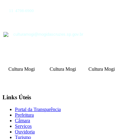
11 4798-6900
culturamogi@mogidascruzes.sp.gov.br
Cultura Mogi
Cultura Mogi
Cultura Mogi
Links Úteis
Portal da Transparência
Prefeitura
Câmara
Serviços
Ouvidoria
Turismo