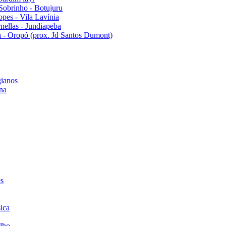
Sobrinho - Botujuru
pes - Vila Lavínia
ellas - Jundiapeba
 - Oropó (prox. Jd Santos Dumont)
ianos
na
es
ica
lho