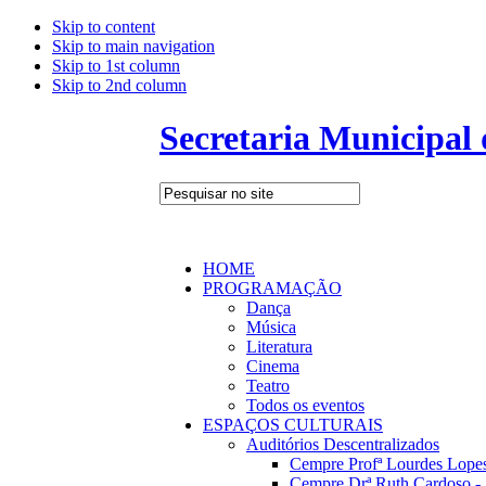
Skip to content
Skip to main navigation
Skip to 1st column
Skip to 2nd column
Secretaria Municipal
HOME
PROGRAMAÇÃO
Dança
Música
Literatura
Cinema
Teatro
Todos os eventos
ESPAÇOS CULTURAIS
Auditórios Descentralizados
Cempre Profª Lourdes Lopes
Cempre Drª Ruth Cardoso - 