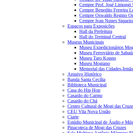
Cempre Prof. José Limongi 
Cempre Benedito Ferreira Lo
Cempre Oswaldo Regino Orn
Cempre Ivan Nunes Siqueira
Espaços para Exposições
Hall da Prefeitura
Hall do Terminal Central
Museus Municipais
Museu Expedicionários Mog
Museu Ferroviário de Sabaú
Museu Taro Konno
Museu Mogiano
Memorial das Cidades-Irmãs
Arquivo Histórico
Banda Santa Cecília
Biblioteca Municipal
Casa do Hip Hop
Casarão do Carmo
Casarão do Chá
Centro Cultural de Mogi das Cruz
CEU Vila Nova União
Ciarte
Estúdio Municipal de Áudio e Mús
Pinacoteca de Mogi das Cruzes
Sala Multiuso Antônio Mármora Fi