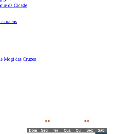
rque da Cidade
acionais
i
de Mogi das Cruzes
<<
Agosto 2026
>>
Dom
Seg
Ter
Qua
Qui
Sex
Sab