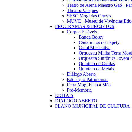
Teatro de Arena Maestro Gaó - Pa
Theatro Vasques
SESC Mogi das Cruzes
MUVE - Museu de Vivências Educ
PROGRAMAS & PROJETOS
Corpos Estáveis
Banda Boigy
Canarinhos do Itapety
Coral Musicativa
Orquestra Minha Terra Mog
Orquestra Sinfônica Jovem 
Quarteto de Cordas
Quinteto de Metais
Diálogo Aberto
Educação Patrimonial
Feira Mogi Feita à Mão
Pró-Memória
EDITAIS
DIÁLOGO ABERTO
PLANO MUNICIPAL DE CULTURA