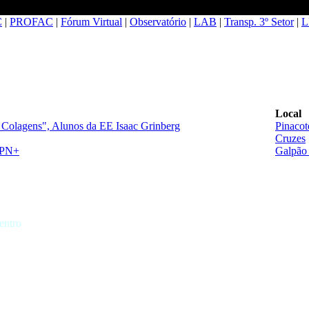
C
|
PROFAC
|
Fórum Virtual
|
Observatório
|
LAB
|
Transp. 3º Setor
|
L
Local
 Colagens", Alunos da EE Isaac Grinberg
Pinacot
Cruzes
APN+
Galpão 
entro