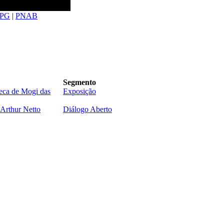
PG
|
PNAB
Segmento
eca de Mogi das
Exposição
Arthur Netto
Diálogo Aberto