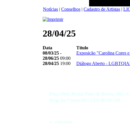
Notícias
|
Conselhos
|
Cadastro de Artistas
|
LI
28/04/25
Data
Título
08/03/25 -
Exposição "Carolina Cores e
28/06/25
09:00
28/04/25
19:00
Diálogo Aberto - LGBTQI
Praça Mon. Roque Pinto de Barros, 360 - C
Mogi das Cruzes/SP - CEP 08710-330
11 4798-6900