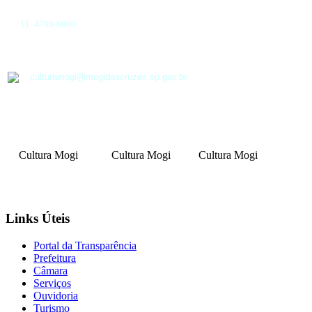
11 4798-6900
culturamogi@mogidascruzes.sp.gov.br
Cultura Mogi
Cultura Mogi
Cultura Mogi
Links Úteis
Portal da Transparência
Prefeitura
Câmara
Serviços
Ouvidoria
Turismo