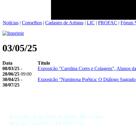
Notícias
|
Conselhos
|
Cadastro de Artistas
|
LIC
|
PROFAC
|
Fórum V
03/05/25
Data
Título
08/03/25 -
Exposição "Carolina Cores e Colagens", Alunos d
28/06/25
09:00
30/04/25 -
Exposição "Numinosa Poética: O Diálogo Sagrado 
30/07/25
Praça Mon. Roque Pinto de Barros, 360 - Centro
Mogi das Cruzes/SP - CEP 08710-330