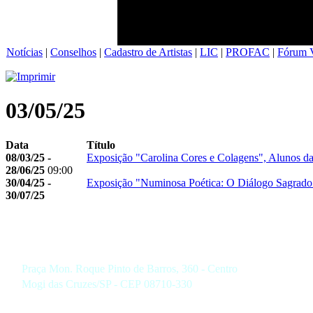
Notícias
|
Conselhos
|
Cadastro de Artistas
|
LIC
|
PROFAC
|
Fórum V
03/05/25
Data
Título
08/03/25 -
Exposição "Carolina Cores e Colagens", Alunos d
28/06/25
09:00
30/04/25 -
Exposição "Numinosa Poética: O Diálogo Sagrado 
30/07/25
Praça Mon. Roque Pinto de Barros, 360 - Centro
Mogi das Cruzes/SP - CEP 08710-330