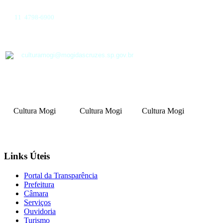
11 4798-6900
culturamogi@mogidascruzes.sp.gov.br
Cultura Mogi
Cultura Mogi
Cultura Mogi
Links Úteis
Portal da Transparência
Prefeitura
Câmara
Serviços
Ouvidoria
Turismo