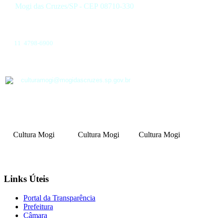
Mogi das Cruzes/SP - CEP 08710-330
11 4798-6900
culturamogi@mogidascruzes.sp.gov.br
Cultura Mogi
Cultura Mogi
Cultura Mogi
Links Úteis
Portal da Transparência
Prefeitura
Câmara