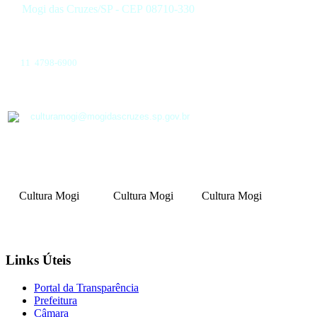
Mogi das Cruzes/SP - CEP 08710-330
11 4798-6900
culturamogi@mogidascruzes.sp.gov.br
Cultura Mogi
Cultura Mogi
Cultura Mogi
Links Úteis
Portal da Transparência
Prefeitura
Câmara