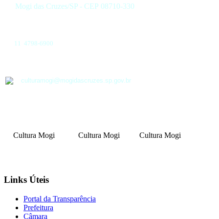
Mogi das Cruzes/SP - CEP 08710-330
11 4798-6900
culturamogi@mogidascruzes.sp.gov.br
Cultura Mogi
Cultura Mogi
Cultura Mogi
Links Úteis
Portal da Transparência
Prefeitura
Câmara