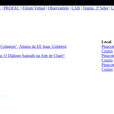
C
|
PROFAC
|
Fórum Virtual
|
Observatório
|
LAB
|
Transp. 3º Setor
|
L
Local
 Colagens", Alunos da EE Isaac Grinberg
Pinacot
Cruzes
a: O Diálogo Sagrado na Arte de Chaer"
Pinacot
Cruzes
Pinacot
Cruzes
entro