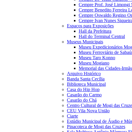
Cempre Prof. José Limongi 
Cempre Benedito Ferreira Lo
Cempre Oswaldo Regino Orn
Cempre Ivan Nunes Siqueira
Espaços para Exposições
Hall da Prefeitura
Hall do Terminal Central
Museus Municipais
Museu Expedicionários Mog
Museu Ferroviário de Sabaú
Museu Taro Konno
Museu Mogiano
Memorial das Cidades-Irmãs
Arquivo Histórico
Banda Santa Cecília
Biblioteca Municipal
Casa do Hip Hop
Casarão do Carmo
Casarão do Chá
Centro Cultural de Mogi das Cruz
CEU Vila Nova União
Ciarte
Estúdio Municipal de Áudio e Mús
Pinacoteca de Mogi das Cruzes
Sala Multiuso Antônio Mármora Fi