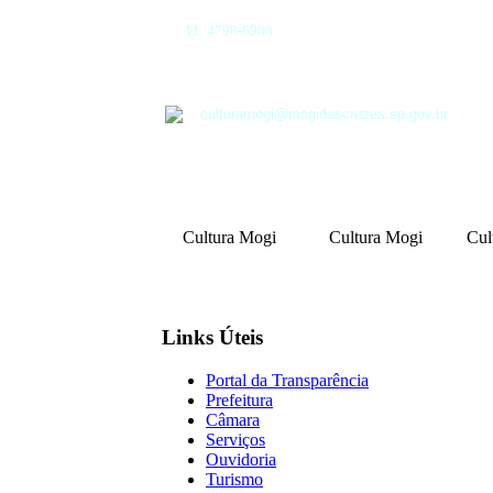
11 4798-6900
culturamogi@mogidascruzes.sp.gov.br
Cultura Mogi
Cultura Mogi
Cul
Links Úteis
Portal da Transparência
Prefeitura
Câmara
Serviços
Ouvidoria
Turismo