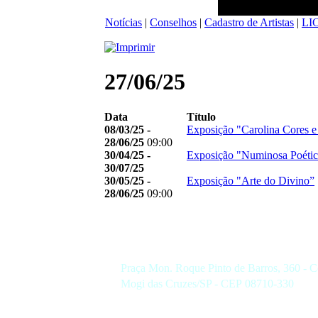
Notícias
|
Conselhos
|
Cadastro de Artistas
|
LI
27/06/25
Data
Título
08/03/25 -
Exposição "Carolina Cores e
28/06/25
09:00
30/04/25 -
Exposição "Numinosa Poétic
30/07/25
30/05/25 -
Exposição "Arte do Divino”
28/06/25
09:00
Praça Mon. Roque Pinto de Barros, 360 - C
Mogi das Cruzes/SP - CEP 08710-330