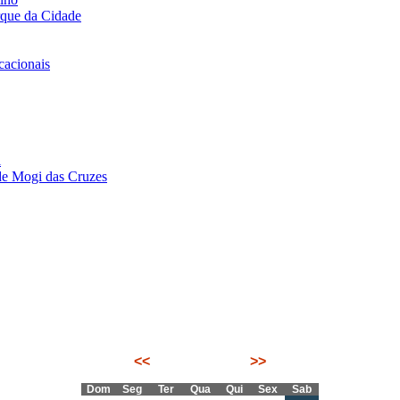
rque da Cidade
acionais
i
de Mogi das Cruzes
<<
Agosto 2026
>>
Dom
Seg
Ter
Qua
Qui
Sex
Sab