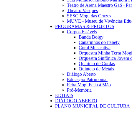
Teatro de Arena Maestro Gaó - Pa
Theatro Vasques
SESC Mogi das Cruzes
MUVE - Museu de Vivências Educ
PROGRAMAS & PROJETOS
Corpos Estáveis
Banda Boigy
Canarinhos do Itapety
Coral Musicativa
Orquestra Minha Terra Mog
Orquestra Sinfônica Jovem 
Quarteto de Cordas
Quinteto de Metais
Diálogo Aberto
Educação Patrimonial
Feira Mogi Feita à Mão
Pró-Memória
EDITAIS
DIÁLOGO ABERTO
PLANO MUNICIPAL DE CULTURA