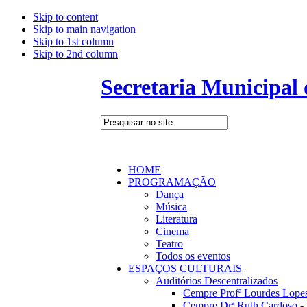
Skip to content
Skip to main navigation
Skip to 1st column
Skip to 2nd column
Secretaria Municipal
HOME
PROGRAMAÇÃO
Dança
Música
Literatura
Cinema
Teatro
Todos os eventos
ESPAÇOS CULTURAIS
Auditórios Descentralizados
Cempre Profª Lourdes Lopes
Cempre Drª Ruth Cardoso - 