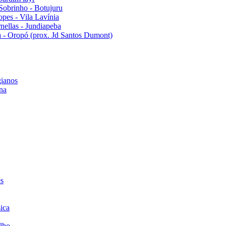
Sobrinho - Botujuru
pes - Vila Lavínia
ellas - Jundiapeba
 - Oropó (prox. Jd Santos Dumont)
ianos
na
es
ica
lho