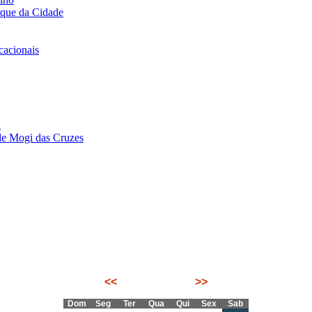
rque da Cidade
acionais
i
de Mogi das Cruzes
<<
Agosto 2026
>>
Dom
Seg
Ter
Qua
Qui
Sex
Sab