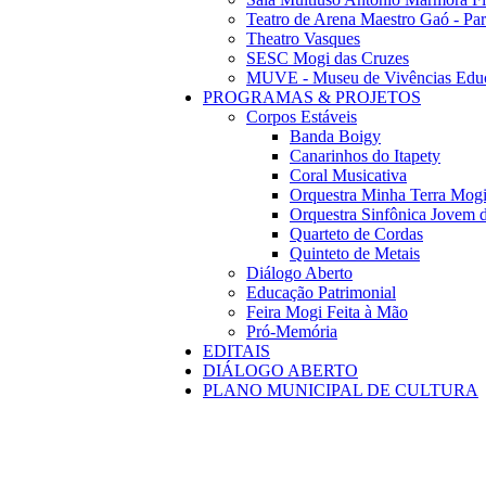
Teatro de Arena Maestro Gaó - Pa
Theatro Vasques
SESC Mogi das Cruzes
MUVE - Museu de Vivências Educ
PROGRAMAS & PROJETOS
Corpos Estáveis
Banda Boigy
Canarinhos do Itapety
Coral Musicativa
Orquestra Minha Terra Mog
Orquestra Sinfônica Jovem 
Quarteto de Cordas
Quinteto de Metais
Diálogo Aberto
Educação Patrimonial
Feira Mogi Feita à Mão
Pró-Memória
EDITAIS
DIÁLOGO ABERTO
PLANO MUNICIPAL DE CULTURA