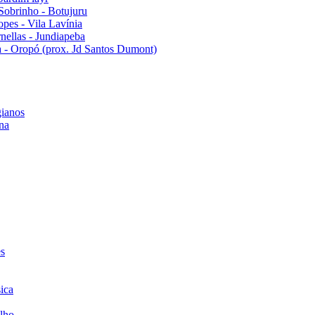
Sobrinho - Botujuru
pes - Vila Lavínia
ellas - Jundiapeba
 - Oropó (prox. Jd Santos Dumont)
ianos
na
es
ica
lho