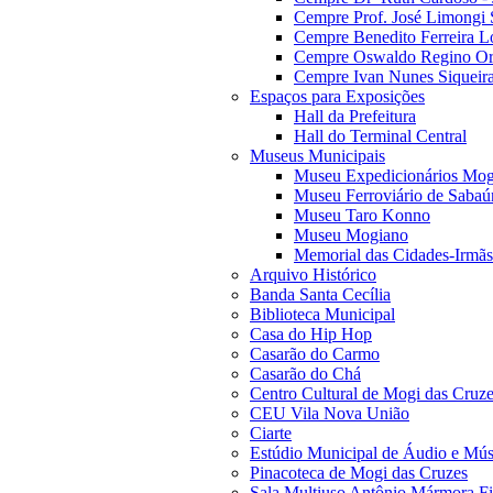
Cempre Prof. José Limongi 
Cempre Benedito Ferreira Lo
Cempre Oswaldo Regino Orn
Cempre Ivan Nunes Siqueira
Espaços para Exposições
Hall da Prefeitura
Hall do Terminal Central
Museus Municipais
Museu Expedicionários Mog
Museu Ferroviário de Sabaú
Museu Taro Konno
Museu Mogiano
Memorial das Cidades-Irmãs
Arquivo Histórico
Banda Santa Cecília
Biblioteca Municipal
Casa do Hip Hop
Casarão do Carmo
Casarão do Chá
Centro Cultural de Mogi das Cruz
CEU Vila Nova União
Ciarte
Estúdio Municipal de Áudio e Mús
Pinacoteca de Mogi das Cruzes
Sala Multiuso Antônio Mármora Fi