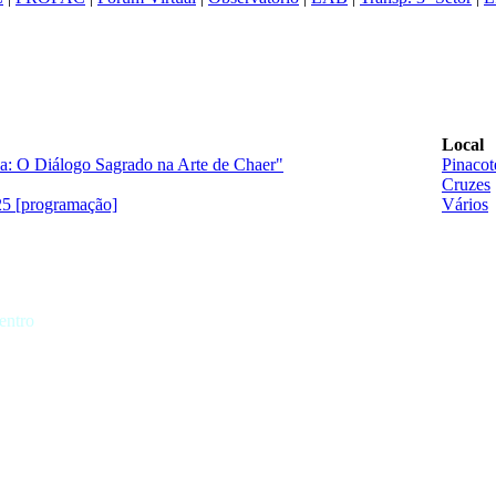
Local
a: O Diálogo Sagrado na Arte de Chaer"
Pinacot
Cruzes
25 [programação]
Vários
entro