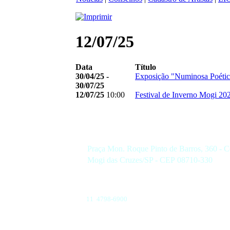
12/07/25
Data
Título
30/04/25 -
Exposição "Numinosa Poétic
30/07/25
12/07/25
10:00
Festival de Inverno Mogi 20
Praça Mon. Roque Pinto de Barros, 360 - C
Mogi das Cruzes/SP - CEP 08710-330
11 4798-6900