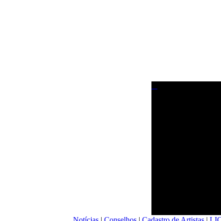
Notícias
|
Conselhos
|
Cadastro de Artistas
|
LI