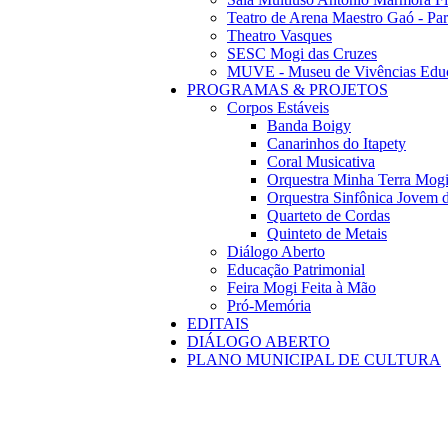
Teatro de Arena Maestro Gaó - Pa
Theatro Vasques
SESC Mogi das Cruzes
MUVE - Museu de Vivências Educ
PROGRAMAS & PROJETOS
Corpos Estáveis
Banda Boigy
Canarinhos do Itapety
Coral Musicativa
Orquestra Minha Terra Mog
Orquestra Sinfônica Jovem 
Quarteto de Cordas
Quinteto de Metais
Diálogo Aberto
Educação Patrimonial
Feira Mogi Feita à Mão
Pró-Memória
EDITAIS
DIÁLOGO ABERTO
PLANO MUNICIPAL DE CULTURA