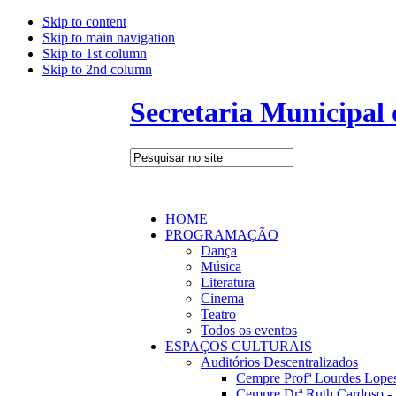
Skip to content
Skip to main navigation
Skip to 1st column
Skip to 2nd column
Secretaria Municipal
HOME
PROGRAMAÇÃO
Dança
Música
Literatura
Cinema
Teatro
Todos os eventos
ESPAÇOS CULTURAIS
Auditórios Descentralizados
Cempre Profª Lourdes Lopes
Cempre Drª Ruth Cardoso - 