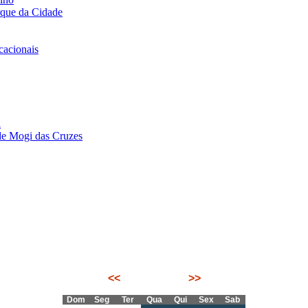
rque da Cidade
acionais
i
de Mogi das Cruzes
<<
Julho 2026
>>
Dom
Seg
Ter
Qua
Qui
Sex
Sab