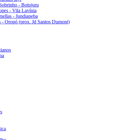
Sobrinho - Botujuru
pes - Vila Lavínia
ellas - Jundiapeba
 - Oropó (prox. Jd Santos Dumont)
ianos
na
es
ica
lho