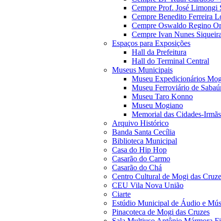
Cempre Prof. José Limongi 
Cempre Benedito Ferreira Lo
Cempre Oswaldo Regino Orn
Cempre Ivan Nunes Siqueira
Espaços para Exposições
Hall da Prefeitura
Hall do Terminal Central
Museus Municipais
Museu Expedicionários Mog
Museu Ferroviário de Sabaú
Museu Taro Konno
Museu Mogiano
Memorial das Cidades-Irmãs
Arquivo Histórico
Banda Santa Cecília
Biblioteca Municipal
Casa do Hip Hop
Casarão do Carmo
Casarão do Chá
Centro Cultural de Mogi das Cruz
CEU Vila Nova União
Ciarte
Estúdio Municipal de Áudio e Mús
Pinacoteca de Mogi das Cruzes
Sala Multiuso Antônio Mármora Fi