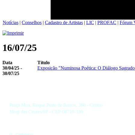
Notícias
|
Conselhos
|
Cadastro de Artistas
|
LIC
|
PROFAC
|
Fórum V
16/07/25
Data
Título
30/04/25 -
Exposição "Numinosa Poética: O Diálogo Sagrado 
30/07/25
Praça Mon. Roque Pinto de Barros, 360 - Centro
Mogi das Cruzes/SP - CEP 08710-330
11 4798-6900