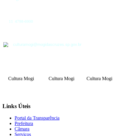
11 4798-6900
culturamogi@mogidascruzes.sp.gov.br
Cultura Mogi
Cultura Mogi
Cultura Mogi
Links Úteis
Portal da Transparência
Prefeitura
Câmara
Serviços