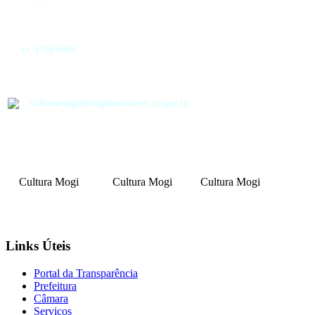
11 4798-6900
culturamogi@mogidascruzes.sp.gov.br
Cultura Mogi
Cultura Mogi
Cultura Mogi
Links Úteis
Portal da Transparência
Prefeitura
Câmara
Serviços