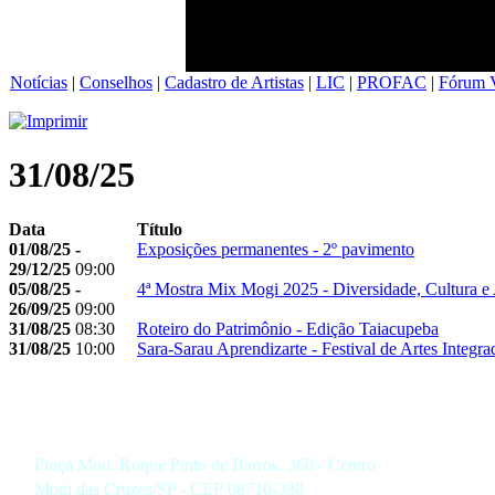
Notícias
|
Conselhos
|
Cadastro de Artistas
|
LIC
|
PROFAC
|
Fórum V
31/08/25
Data
Título
01/08/25 -
Exposições permanentes - 2º pavimento
29/12/25
09:00
05/08/25 -
4ª Mostra Mix Mogi 2025 - Diversidade, Cultura e 
26/09/25
09:00
31/08/25
08:30
Roteiro do Patrimônio - Edição Taiacupeba
31/08/25
10:00
Sara-Sarau Aprendizarte - Festival de Artes Integr
Praça Mon. Roque Pinto de Barros, 360 - Centro
Mogi das Cruzes/SP - CEP 08710-330