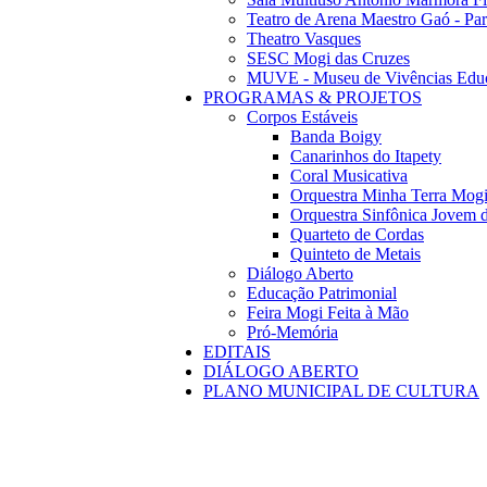
Teatro de Arena Maestro Gaó - Pa
Theatro Vasques
SESC Mogi das Cruzes
MUVE - Museu de Vivências Educ
PROGRAMAS & PROJETOS
Corpos Estáveis
Banda Boigy
Canarinhos do Itapety
Coral Musicativa
Orquestra Minha Terra Mog
Orquestra Sinfônica Jovem 
Quarteto de Cordas
Quinteto de Metais
Diálogo Aberto
Educação Patrimonial
Feira Mogi Feita à Mão
Pró-Memória
EDITAIS
DIÁLOGO ABERTO
PLANO MUNICIPAL DE CULTURA