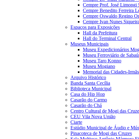
Cempre Prof. José Limongi 
Cempre Benedito Ferreira Lo
Cempre Oswaldo Regino Orn
Cempre Ivan Nunes Siqueira
Espaços para Exposições
Hall da Prefeitura
Hall do Terminal Central
Museus Municipais
Museu Expedicionários Mog
Museu Ferroviário de Sabaú
Museu Taro Konno
Museu Mogiano
Memorial das Cidades-Irmãs
Arquivo Histórico
Banda Santa Cecília
Biblioteca Municipal
Casa do Hip Hop
Casarão do Carmo
Casarão do Chá
Centro Cultural de Mogi das Cruz
CEU Vila Nova União
Ciarte
Estúdio Municipal de Áudio e Mús
Pinacoteca de Mogi das Cruzes
Sala Multiuso Antônio Mármora Fi