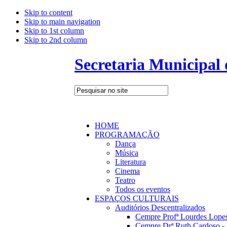
Skip to content
Skip to main navigation
Skip to 1st column
Skip to 2nd column
Secretaria Municipal
HOME
PROGRAMAÇÃO
Dança
Música
Literatura
Cinema
Teatro
Todos os eventos
ESPAÇOS CULTURAIS
Auditórios Descentralizados
Cempre Profª Lourdes Lopes
Cempre Drª Ruth Cardoso - 