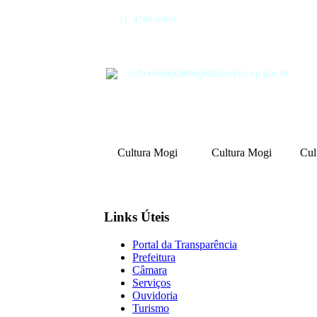
11 4798-6900
culturamogi@mogidascruzes.sp.gov.br
Cultura Mogi
Cultura Mogi
Cul
Links Úteis
Portal da Transparência
Prefeitura
Câmara
Serviços
Ouvidoria
Turismo