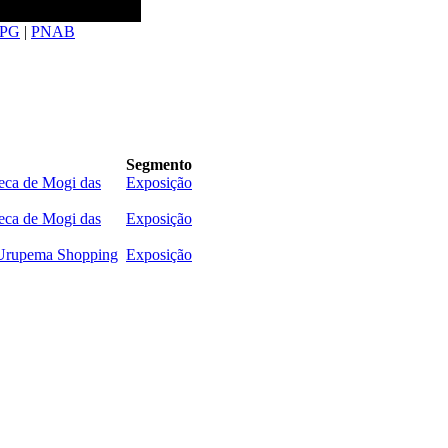
PG
|
PNAB
Segmento
eca de Mogi das
Exposição
eca de Mogi das
Exposição
 Urupema Shopping
Exposição