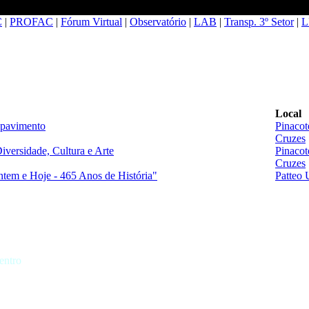
C
|
PROFAC
|
Fórum Virtual
|
Observatório
|
LAB
|
Transp. 3º Setor
|
L
Local
 pavimento
Pinacot
Cruzes
versidade, Cultura e Arte
Pinacot
Cruzes
tem e Hoje - 465 Anos de História"
Patteo
entro