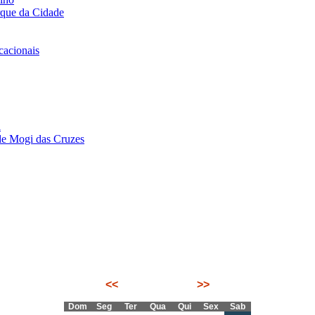
rque da Cidade
acionais
i
de Mogi das Cruzes
<<
Agosto 2026
>>
Dom
Seg
Ter
Qua
Qui
Sex
Sab