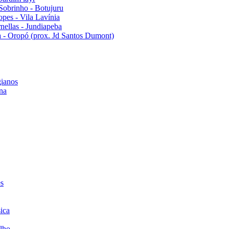
Sobrinho - Botujuru
pes - Vila Lavínia
ellas - Jundiapeba
 - Oropó (prox. Jd Santos Dumont)
ianos
na
es
ica
lho