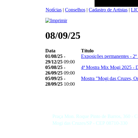
Notícias
|
Conselhos
|
Cadastro de Artistas
|
LI
08/09/25
Data
Título
01/08/25 -
Exposições permanentes - 2º
29/12/25
09:00
05/08/25 -
4ª Mostra Mix Mogi 2025 - Di
26/09/25
09:00
05/09/25 -
Mostra "Mogi das Cruzes, On
28/09/25
10:00
Praça Mon. Roque Pinto de Barros, 360 - C
Mogi das Cruzes/SP - CEP 08710-330