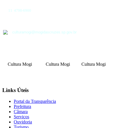
11 4798-6900
culturamogi@mogidascruzes.sp.gov.br
Cultura Mogi
Cultura Mogi
Cultura Mogi
Links Úteis
Portal da Transparência
Prefeitura
Câmara
Serviços
Ouvidoria
Turismo