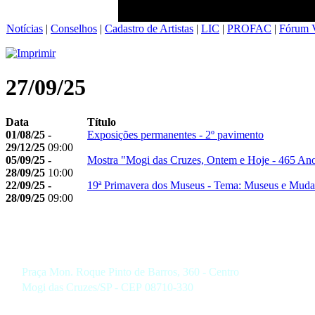
Notícias
|
Conselhos
|
Cadastro de Artistas
|
LIC
|
PROFAC
|
Fórum V
27/09/25
Data
Título
01/08/25 -
Exposições permanentes - 2º pavimento
29/12/25
09:00
05/09/25 -
Mostra "Mogi das Cruzes, Ontem e Hoje - 465 Ano
28/09/25
10:00
22/09/25 -
19ª Primavera dos Museus - Tema: Museus e Muda
28/09/25
09:00
Praça Mon. Roque Pinto de Barros, 360 - Centro
Mogi das Cruzes/SP - CEP 08710-330