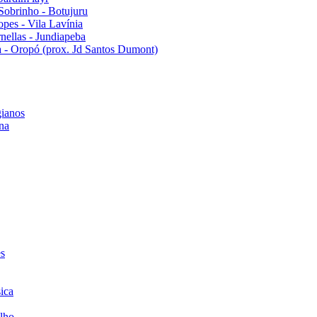
Sobrinho - Botujuru
pes - Vila Lavínia
ellas - Jundiapeba
 - Oropó (prox. Jd Santos Dumont)
ianos
na
es
ica
lho