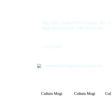
Praça Mon. Roque Pinto de Barros, 360 - C
Mogi das Cruzes/SP - CEP 08710-330
11 4798-6900
culturamogi@mogidascruzes.sp.gov.br
Cultura Mogi
Cultura Mogi
Cul