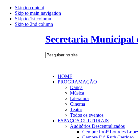
Skip to content
Skip to main navigation
Skip to 1st column
Skip to 2nd column
Secretaria Municipal
HOME
PROGRAMAÇÃO
Dança
Música
Literatura
Cinema
Teatro
Todos os eventos
ESPAÇOS CULTURAIS
Auditórios Descentralizados
Cempre Profª Lourdes Lopes
Cempre Drª Ruth Cardoso - 