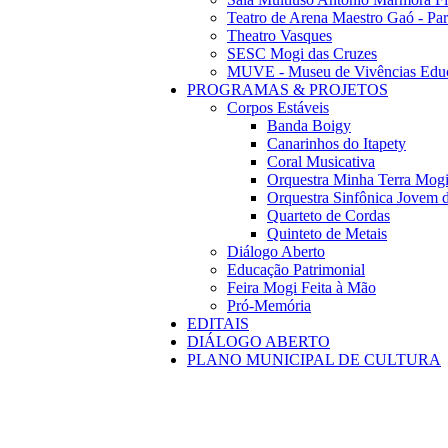
Teatro de Arena Maestro Gaó - Pa
Theatro Vasques
SESC Mogi das Cruzes
MUVE - Museu de Vivências Educ
PROGRAMAS & PROJETOS
Corpos Estáveis
Banda Boigy
Canarinhos do Itapety
Coral Musicativa
Orquestra Minha Terra Mog
Orquestra Sinfônica Jovem 
Quarteto de Cordas
Quinteto de Metais
Diálogo Aberto
Educação Patrimonial
Feira Mogi Feita à Mão
Pró-Memória
EDITAIS
DIÁLOGO ABERTO
PLANO MUNICIPAL DE CULTURA