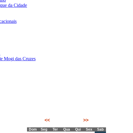
rque da Cidade
acionais
i
de Mogi das Cruzes
<<
Agosto 2026
>>
Dom
Seg
Ter
Qua
Qui
Sex
Sab