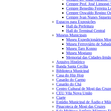
Cempre Prof. José Limongi 
Cempre Benedito Ferreira Lo
Cempre Oswaldo Regino Orn
Cempre Ivan Nunes Siqueira
Espaços para Exposições
Hall da Prefeitura
Hall do Terminal Central
Museus Municipais
Museu Expedicionários Mog
Museu Ferroviário de Sabaú
Museu Taro Konno
Museu Mogiano
Memorial das Cidades-Irmãs
Arquivo Histórico
Banda Santa Cecília
Biblioteca Municipal
Casa do Hip Hop
Casarão do Carmo
Casarão do Chá
Centro Cultural de Mogi das Cruz
CEU Vila Nova União
Ciarte
Estúdio Municipal de Áudio e Mús
Pinacoteca de Mogi das Cruzes
Sala Multiuso Antônio Mármora Fi