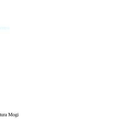
entro
tura Mogi