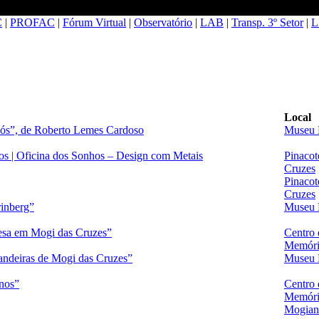
C
|
PROFAC
|
Fórum Virtual
|
Observatório
|
LAB
|
Transp. 3º Setor
|
L
Local
nós”, de Roberto Lemes Cardoso
Museu 
s | Oficina dos Sonhos – Design com Metais
Pinacot
Cruzes
Pinacot
Cruzes
rinberg”
Museu 
esa em Mogi das Cruzes”
Centro 
Memóri
andeiras de Mogi das Cruzes”
Museu 
nos”
Centro 
Memóri
Mogian