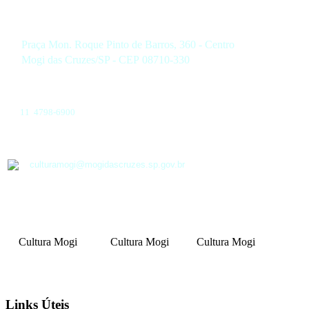
Praça Mon. Roque Pinto de Barros, 360 - Centro
Mogi das Cruzes/SP - CEP 08710-330
11 4798-6900
culturamogi@mogidascruzes.sp.gov.br
Cultura Mogi
Cultura Mogi
Cultura Mogi
Links Úteis