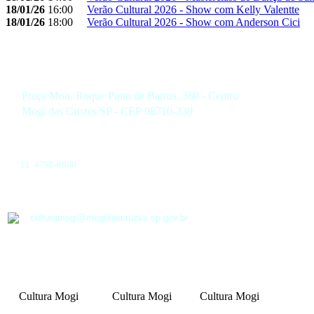
18/01/26
16:00
Verão Cultural 2026 - Show com Kelly Valentte
18/01/26
18:00
Verão Cultural 2026 - Show com Anderson Cici
Praça Mon. Roque Pinto de Barros, 360 - Centro
Mogi das Cruzes/SP - CEP 08710-330
11 4798-6900
culturamogi@mogidascruzes.sp.gov.br
Cultura Mogi
Cultura Mogi
Cultura Mogi