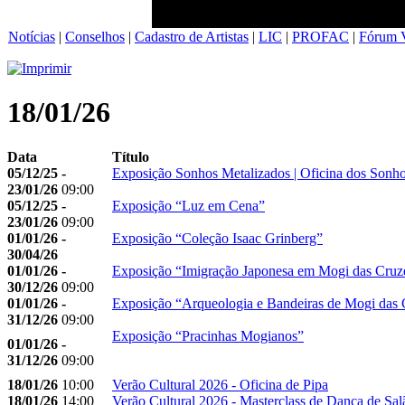
Notícias
|
Conselhos
|
Cadastro de Artistas
|
LIC
|
PROFAC
|
Fórum V
18/01/26
Data
Título
05/12/25 -
Exposição Sonhos Metalizados | Oficina dos Sonh
23/01/26
09:00
05/12/25 -
Exposição “Luz em Cena”
23/01/26
09:00
01/01/26 -
Exposição “Coleção Isaac Grinberg”
30/04/26
01/01/26 -
Exposição “Imigração Japonesa em Mogi das Cruz
30/12/26
09:00
01/01/26 -
Exposição “Arqueologia e Bandeiras de Mogi das 
31/12/26
09:00
Exposição “Pracinhas Mogianos”
01/01/26 -
31/12/26
09:00
18/01/26
10:00
Verão Cultural 2026 - Oficina de Pipa
18/01/26
14:00
Verão Cultural 2026 - Masterclass de Dança de Sal