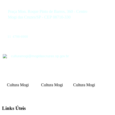
Praça Mon. Roque Pinto de Barros, 360 - Centro
Mogi das Cruzes/SP - CEP 08710-330
11 4798-6900
culturamogi@mogidascruzes.sp.gov.br
Cultura Mogi
Cultura Mogi
Cultura Mogi
Links Úteis