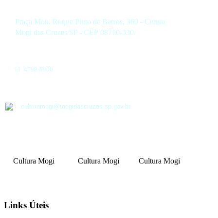
Praça Mon. Roque Pinto de Barros, 360 - Centro
Mogi das Cruzes/SP - CEP 08710-330
11 4798-6900
culturamogi@mogidascruzes.sp.gov.br
Cultura Mogi
Cultura Mogi
Cultura Mogi
Links Úteis