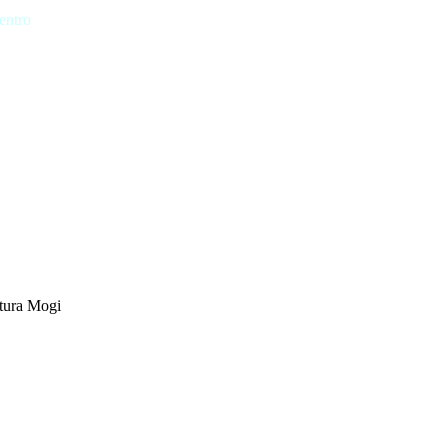
entro
tura Mogi