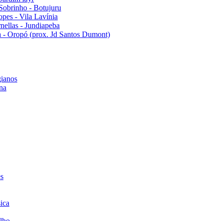
Sobrinho - Botujuru
pes - Vila Lavínia
ellas - Jundiapeba
 - Oropó (prox. Jd Santos Dumont)
ianos
na
es
ica
lho