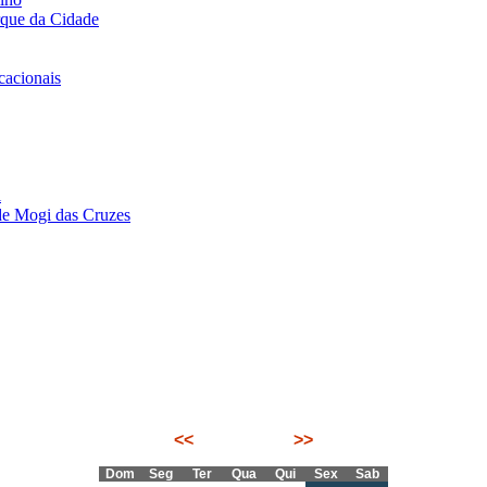
rque da Cidade
acionais
i
de Mogi das Cruzes
<<
Maio 2026
>>
Dom
Seg
Ter
Qua
Qui
Sex
Sab