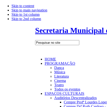
Skip to content
Skip to main navigation
Skip to 1st column
Skip to 2nd column
Secretaria Municipal
HOME
PROGRAMAÇÃO
Dança
Música
Literatura
Cinema
Teatro
Todos os eventos
ESPAÇOS CULTURAIS
Auditórios Descentralizados
Cempre Profª Lourdes Lopes
Cempre Drª Ruth Cardoso - 