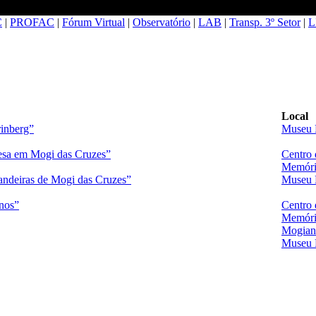
C
|
PROFAC
|
Fórum Virtual
|
Observatório
|
LAB
|
Transp. 3º Setor
|
L
Local
rinberg”
Museu 
esa em Mogi das Cruzes”
Centro 
Memóri
andeiras de Mogi das Cruzes”
Museu 
nos”
Centro 
Memóri
Mogian
Museu 