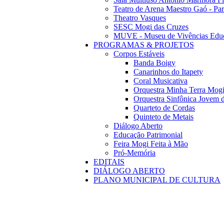
Teatro de Arena Maestro Gaó - Pa
Theatro Vasques
SESC Mogi das Cruzes
MUVE - Museu de Vivências Educ
PROGRAMAS & PROJETOS
Corpos Estáveis
Banda Boigy
Canarinhos do Itapety
Coral Musicativa
Orquestra Minha Terra Mog
Orquestra Sinfônica Jovem 
Quarteto de Cordas
Quinteto de Metais
Diálogo Aberto
Educação Patrimonial
Feira Mogi Feita à Mão
Pró-Memória
EDITAIS
DIÁLOGO ABERTO
PLANO MUNICIPAL DE CULTURA