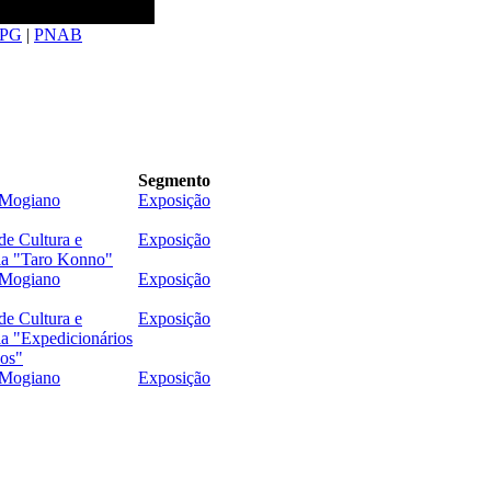
PG
|
PNAB
Segmento
Mogiano
Exposição
de Cultura e
Exposição
a "Taro Konno"
Mogiano
Exposição
de Cultura e
Exposição
a "Expedicionários
os"
Mogiano
Exposição