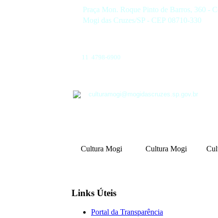
Praça Mon. Roque Pinto de Barros, 360 - C
Mogi das Cruzes/SP - CEP 08710-330
11 4798-6900
culturamogi@mogidascruzes.sp.gov.br
Cultura Mogi
Cultura Mogi
Cul
Links Úteis
Portal da Transparência