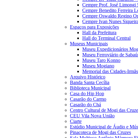
Cempre Prof. José Limongi 
Cempre Benedito Ferreira Lo
Cempre Oswaldo Regino Orn
Cempre Ivan Nunes Siqueira
Espaços para Exposições
Hall da Prefeitura
Hall do Terminal Central
Museus Municipais
Museu Expedicionários Mog
Museu Ferroviário de Sabaú
Museu Taro Konno
Museu Mogiano
Memorial das Cidades-Irmãs
Arquivo Histórico
Banda Santa Cecília
Biblioteca Municipal
Casa do Hip Hop
Casarão do Carmo
Casarão do Chá
Centro Cultural de Mogi das Cruz
CEU Vila Nova União
Ciarte
Estúdio Municipal de Áudio e Mús
Pinacoteca de Mogi das Cruzes
Sala Multiuso Antônio Mármora Fi