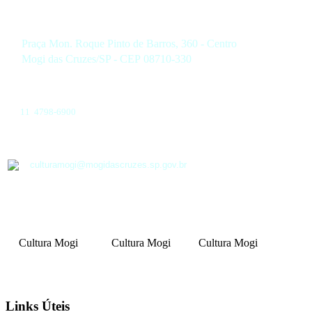
Praça Mon. Roque Pinto de Barros, 360 - Centro
Mogi das Cruzes/SP - CEP 08710-330
11 4798-6900
culturamogi@mogidascruzes.sp.gov.br
Cultura Mogi
Cultura Mogi
Cultura Mogi
Links Úteis