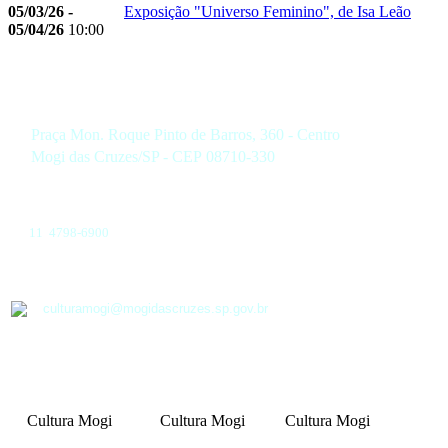
05/03/26 -
Exposição "Universo Feminino", de Isa Leão
05/04/26
10:00
Praça Mon. Roque Pinto de Barros, 360 - Centro
Mogi das Cruzes/SP - CEP 08710-330
11 4798-6900
culturamogi@mogidascruzes.sp.gov.br
Cultura Mogi
Cultura Mogi
Cultura Mogi