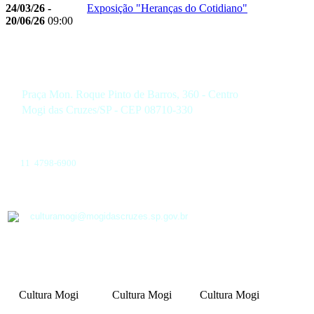
24/03/26 -
Exposição "Heranças do Cotidiano"
20/06/26
09:00
Praça Mon. Roque Pinto de Barros, 360 - Centro
Mogi das Cruzes/SP - CEP 08710-330
11 4798-6900
culturamogi@mogidascruzes.sp.gov.br
Cultura Mogi
Cultura Mogi
Cultura Mogi