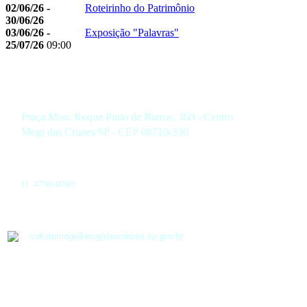
02/06/26 -
Roteirinho do Patrimônio
30/06/26
03/06/26 -
Exposição "Palavras"
25/07/26
09:00
Praça Mon. Roque Pinto de Barros, 360 - Centro
Mogi das Cruzes/SP - CEP 08710-330
11 4798-6900
culturamogi@mogidascruzes.sp.gov.br