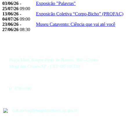
03/06/26 -
Exposição "Palavras"
25/07/26
09:00
13/06/26 -
Exposição Coletiva “Corpo-Bicho” (PROFAC)
04/07/26
09:00
23/06/26 -
Museu Catavento: Ciência que vai até você
27/06/26
08:30
Praça Mon. Roque Pinto de Barros, 360 - Centro
Mogi das Cruzes/SP - CEP 08710-330
11 4798-6900
culturamogi@mogidascruzes.sp.gov.br