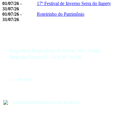
01/07/26 -
17º Festival de Inverno Serra do Itapety
31/07/26
01/07/26 -
Roteirinho do Patrimônio
31/07/26
Praça Mon. Roque Pinto de Barros, 360 - Centro
Mogi das Cruzes/SP - CEP 08710-330
11 4798-6900
culturamogi@mogidascruzes.sp.gov.br