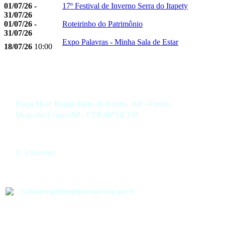
01/07/26 -
17º Festival de Inverno Serra do Itapety
31/07/26
01/07/26 -
Roteirinho do Patrimônio
31/07/26
Expo Palavras - Minha Sala de Estar
18/07/26
10:00
Praça Mon. Roque Pinto de Barros, 360 - Centro
Mogi das Cruzes/SP - CEP 08710-330
11 4798-6900
culturamogi@mogidascruzes.sp.gov.br