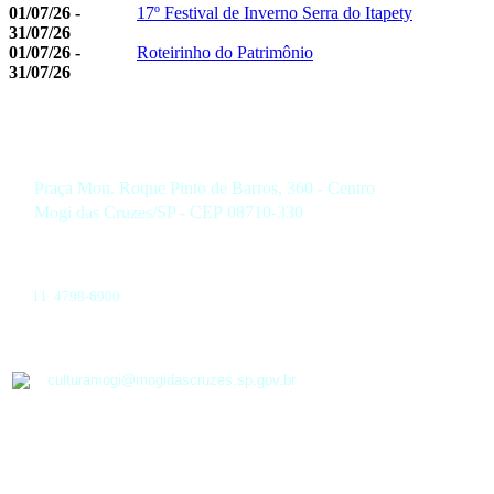
01/07/26 -
17º Festival de Inverno Serra do Itapety
31/07/26
01/07/26 -
Roteirinho do Patrimônio
31/07/26
Praça Mon. Roque Pinto de Barros, 360 - Centro
Mogi das Cruzes/SP - CEP 08710-330
11 4798-6900
culturamogi@mogidascruzes.sp.gov.br