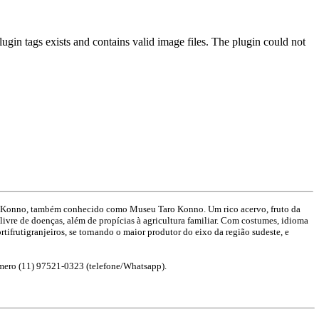
gin tags exists and contains valid image files. The plugin could not
aro Konno, também conhecido como Museu Taro Konno. Um rico acervo, fruto da
 livre de doenças, além de propícias à agricultura familiar. Com costumes, idioma
tifrutigranjeiros, se tornando o maior produtor do eixo da região sudeste, e
mero (11) 97521-0323 (telefone/Whatsapp).