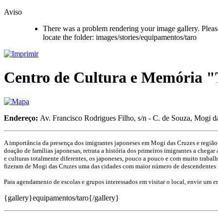
Aviso
There was a problem rendering your image gallery. Please 
locate the folder: images/stories/equipamentos/taro
Centro de Cultura e Memória 
Endereço:
Av. Francisco Rodrigues Filho, s/n - C. de Souza, Mogi
A importância da presença dos imigrantes japoneses em Mogi das Cruzes e regiã
doação de famílias japonesas, retrata a história dos primeiros imigrantes a chega
e culturas totalmente diferentes, os japoneses, pouco a pouco e com muito trabalh
fizeram de Mogi das Cruzes uma das cidades com maior número de descendentes n
Para agendamento de escolas e grupos interessados em visitar o local, envie um e
{gallery}equipamentos/taro{/gallery}