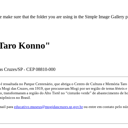
make sure that the folder you are using in the Simple Image Gallery plu
"Taro Konno"
 das Cruzes/SP - CEP 08810-000
o é ressaltada no Parque Centenário, que abriga o Centro de Cultura e Memória T
r a Mogi das Cruzes, em 1919, que procuravam Mogi por ser região de terras férteis e
o, transformaram a região do Alto Tietê no “cinturão verde” de abastecimento de hor
ipônicos no Brasil.
mail para
educativo.museus@mogidascruzes.sp.gov.br
ou entre em contato pelo nú