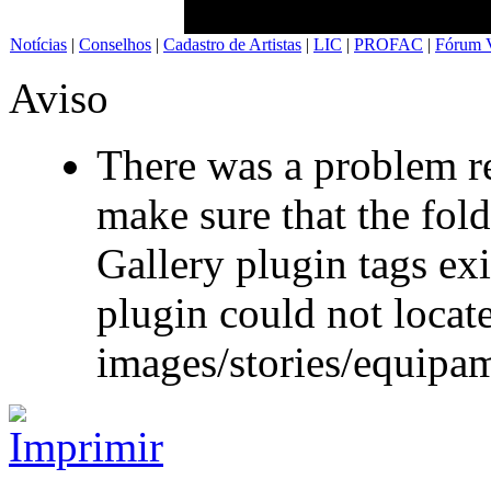
Notícias
|
Conselhos
|
Cadastro de Artistas
|
LIC
|
PROFAC
|
Fórum V
Aviso
There was a problem re
make sure that the fol
Gallery plugin tags exi
plugin could not locate
images/stories/equipa