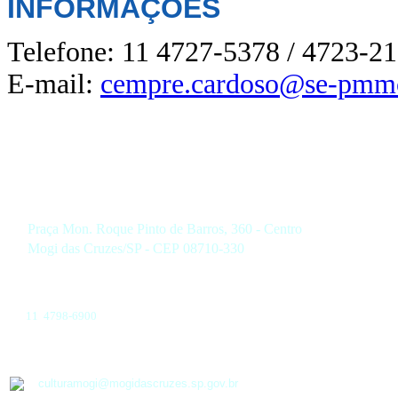
INFORMAÇÕES
Telefone: 11 4727-5378 / 4723-2
E-mail:
cempre.cardoso@se-pmm
Praça Mon. Roque Pinto de Barros, 360 - Centro
Mogi das Cruzes/SP - CEP 08710-330
11 4798-6900
culturamogi@mogidascruzes.sp.gov.br