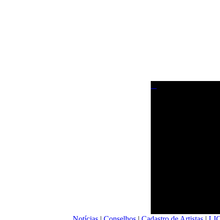
Notícias
|
Conselhos
|
Cadastro de Artistas
|
LI