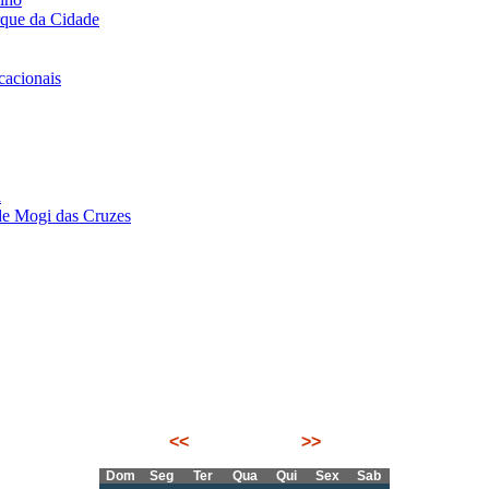
rque da Cidade
acionais
i
de Mogi das Cruzes
<<
Março 2026
>>
Dom
Seg
Ter
Qua
Qui
Sex
Sab