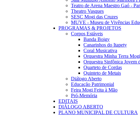
Teatro de Arena Maestro Gaó - Pa
Theatro Vasques
SESC Mogi das Cruzes
MUVE - Museu de Vivências Educ
PROGRAMAS & PROJETOS
Corpos Estáveis
Banda Boigy
Canarinhos do Itapety
Coral Musicativa
Orquestra Minha Terra Mog
Orquestra Sinfônica Jovem 
Quarteto de Cordas
Quinteto de Metais
Diálogo Aberto
Educação Patrimonial
Feira Mogi Feita à Mão
Pró-Memória
EDITAIS
DIÁLOGO ABERTO
PLANO MUNICIPAL DE CULTURA