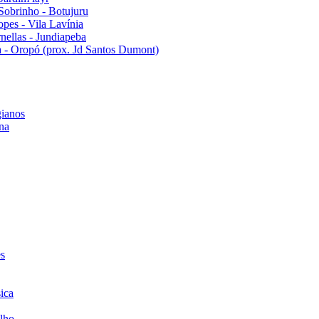
Sobrinho - Botujuru
pes - Vila Lavínia
ellas - Jundiapeba
 - Oropó (prox. Jd Santos Dumont)
ianos
na
es
ica
lho