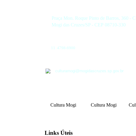
Praça Mon. Roque Pinto de Barros, 360 - C
Mogi das Cruzes/SP - CEP 08710-330
11 4798-6900
culturamogi@mogidascruzes.sp.gov.br
Cultura Mogi
Cultura Mogi
Cul
Links Úteis