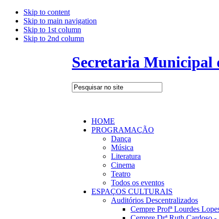
Skip to content
Skip to main navigation
Skip to 1st column
Skip to 2nd column
Secretaria Municipal
HOME
PROGRAMAÇÃO
Dança
Música
Literatura
Cinema
Teatro
Todos os eventos
ESPAÇOS CULTURAIS
Auditórios Descentralizados
Cempre Profª Lourdes Lopes
Cempre Drª Ruth Cardoso - 