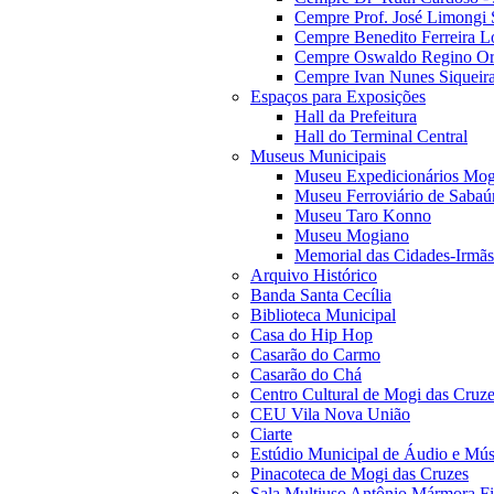
Cempre Prof. José Limongi 
Cempre Benedito Ferreira Lo
Cempre Oswaldo Regino Orn
Cempre Ivan Nunes Siqueira
Espaços para Exposições
Hall da Prefeitura
Hall do Terminal Central
Museus Municipais
Museu Expedicionários Mog
Museu Ferroviário de Sabaú
Museu Taro Konno
Museu Mogiano
Memorial das Cidades-Irmãs
Arquivo Histórico
Banda Santa Cecília
Biblioteca Municipal
Casa do Hip Hop
Casarão do Carmo
Casarão do Chá
Centro Cultural de Mogi das Cruz
CEU Vila Nova União
Ciarte
Estúdio Municipal de Áudio e Mús
Pinacoteca de Mogi das Cruzes
Sala Multiuso Antônio Mármora Fi