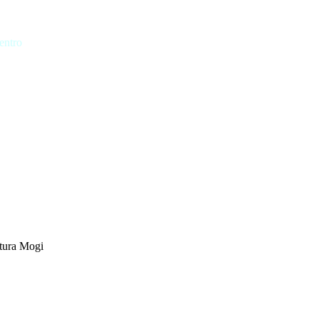
entro
tura Mogi