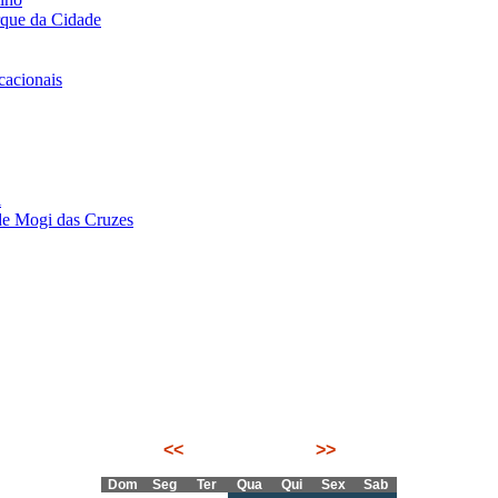
rque da Cidade
acionais
i
de Mogi das Cruzes
<<
Outubro 2025
>>
Dom
Seg
Ter
Qua
Qui
Sex
Sab