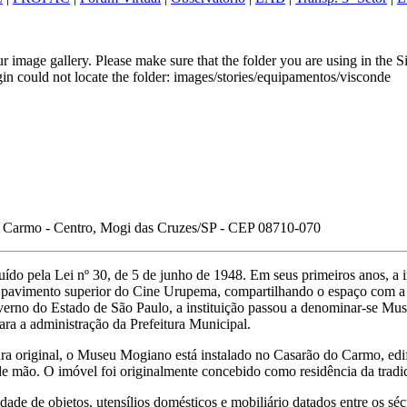
 image gallery. Please make sure that the folder you are using in the S
gin could not locate the folder: images/stories/equipamentos/visconde
o Carmo - Centro, Mogi das Cruzes/SP - CEP 08710-070
ído pela Lei nº 30, de 5 de junho de 1948. Em seus primeiros anos, a i
 no pavimento superior do Cine Urupema, compartilhando o espaço com a
erno do Estado de São Paulo, a instituição passou a denominar-se Mu
ara a administração da Prefeitura Municipal.
a original, o Museu Mogiano está instalado no Casarão do Carmo, edif
a de mão. O imóvel foi originalmente concebido como residência da tradi
de de objetos, utensílios domésticos e mobiliário datados entre os sé