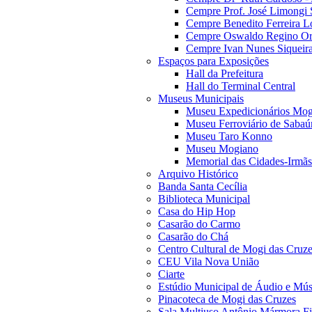
Cempre Prof. José Limongi 
Cempre Benedito Ferreira Lo
Cempre Oswaldo Regino Orn
Cempre Ivan Nunes Siqueira
Espaços para Exposições
Hall da Prefeitura
Hall do Terminal Central
Museus Municipais
Museu Expedicionários Mog
Museu Ferroviário de Sabaú
Museu Taro Konno
Museu Mogiano
Memorial das Cidades-Irmãs
Arquivo Histórico
Banda Santa Cecília
Biblioteca Municipal
Casa do Hip Hop
Casarão do Carmo
Casarão do Chá
Centro Cultural de Mogi das Cruz
CEU Vila Nova União
Ciarte
Estúdio Municipal de Áudio e Mús
Pinacoteca de Mogi das Cruzes
Sala Multiuso Antônio Mármora Fi