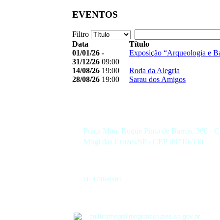
EVENTOS
Filtro
Data
Título
01/01/26 -
Exposição “Arqueologia e B
31/12/26
09:00
14/08/26
19:00
Roda da Alegria
28/08/26
19:00
Sarau dos Amigos
Praça Mon. Roque Pinto de Barros, 360 - C
Mogi das Cruzes/SP - CEP 08710-330
11 4798-6900
culturamogi@mogidascruzes.sp.gov.br