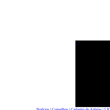
Notícias
|
Conselhos
|
Cadastro de Artistas
|
LI