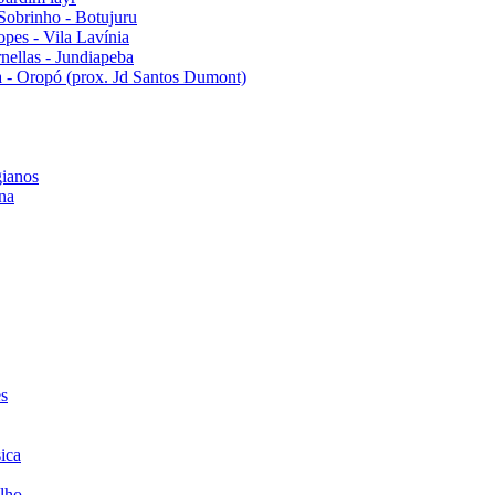
Sobrinho - Botujuru
pes - Vila Lavínia
ellas - Jundiapeba
 - Oropó (prox. Jd Santos Dumont)
ianos
na
es
ica
lho