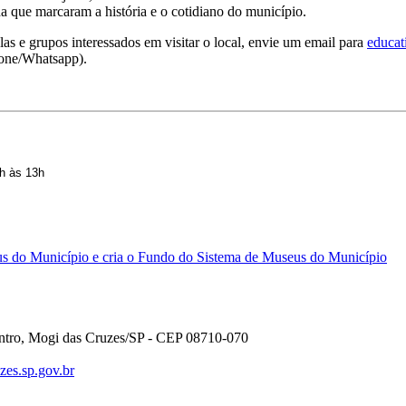
 que marcaram a história e o cotidiano do município.
s e grupos interessados em visitar o local, envie um email para
educat
fone/Whatsapp).
9h às 13h
eus do Município e cria o Fundo do Sistema de Museus do Município
entro, Mogi das Cruzes/SP - CEP 08710-070
es.sp.gov.br