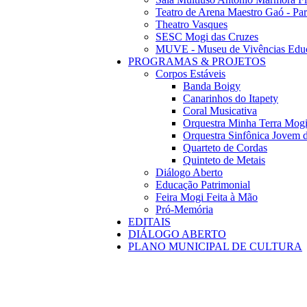
Teatro de Arena Maestro Gaó - Pa
Theatro Vasques
SESC Mogi das Cruzes
MUVE - Museu de Vivências Educ
PROGRAMAS & PROJETOS
Corpos Estáveis
Banda Boigy
Canarinhos do Itapety
Coral Musicativa
Orquestra Minha Terra Mog
Orquestra Sinfônica Jovem 
Quarteto de Cordas
Quinteto de Metais
Diálogo Aberto
Educação Patrimonial
Feira Mogi Feita à Mão
Pró-Memória
EDITAIS
DIÁLOGO ABERTO
PLANO MUNICIPAL DE CULTURA