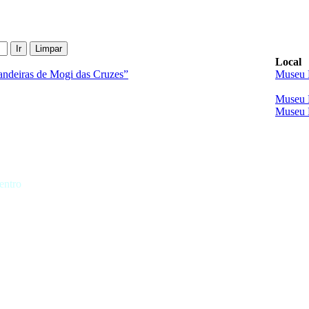
Ir
Limpar
Local
andeiras de Mogi das Cruzes”
Museu 
Museu 
Museu 
entro