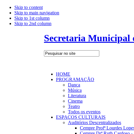
Skip to content
Skip to main navigation
Skip to 1st column
Skip to 2nd column
Secretaria Municipal
HOME
PROGRAMAÇÃO
Dança
Música
Literatura
Cinema
Teatro
Todos os eventos
ESPAÇOS CULTURAIS
Auditórios Descentralizados
Cempre Profª Lourdes Lopes
Cempre Drª Ruth Cardoso - 