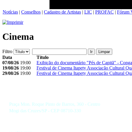
Notícias
|
Conselhos
|
Cadastro de Artistas
|
LIC
|
PROFAC
|
Fórum V
Cinema
Filtro
Ir
Limpar
Data
Título
07/08/26
19:00
Exibição do documentário "Pés de Capitã" - Con
19/08/26
19:00
Festival de Cinema Itapety Associação Cultural Qu
29/08/26
19:00
Festival de Cinema Itapety Associação Cultural Qu
Praça Mon. Roque Pinto de Barros, 360 - Centro
Mogi das Cruzes/SP - CEP 08710-330