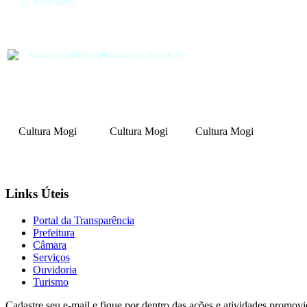
11 4798-6900
culturamogi@mogidascruzes.sp.gov.br
Cultura Mogi
Cultura Mogi
Cultura Mogi
Links Úteis
Portal da Transparência
Prefeitura
Câmara
Serviços
Ouvidoria
Turismo
Cadastre seu e-mail e fique por dentro das ações e atividades promovi