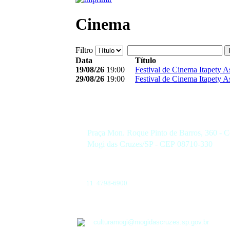
Cinema
Filtro
Data
Título
19/08/26
19:00
Festival de Cinema Itapety 
29/08/26
19:00
Festival de Cinema Itapety 
Praça Mon. Roque Pinto de Barros, 360 - C
Mogi das Cruzes/SP - CEP 08710-330
11 4798-6900
culturamogi@mogidascruzes.sp.gov.br