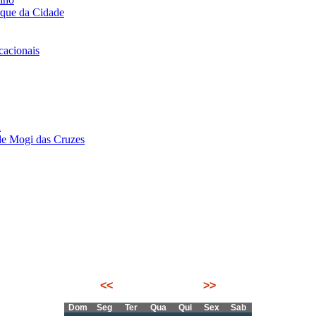
rque da Cidade
acionais
i
de Mogi das Cruzes
<<
Fevereiro 2026
>>
Dom
Seg
Ter
Qua
Qui
Sex
Sab