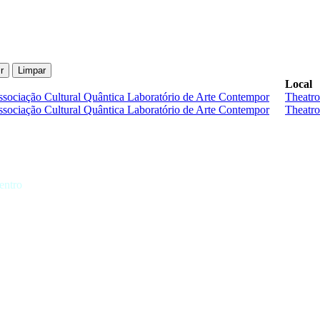
Ir
Limpar
Local
Associação Cultural Quântica Laboratório de Arte Contempor
Theatro
Associação Cultural Quântica Laboratório de Arte Contempor
Theatro
entro