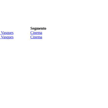
Segmento
 Vasques
Cinema
 Vasques
Cinema