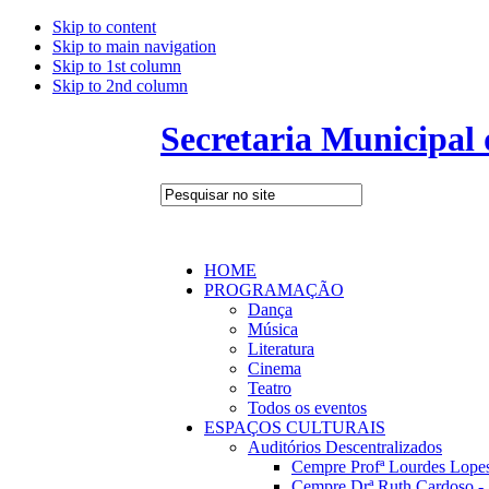
Skip to content
Skip to main navigation
Skip to 1st column
Skip to 2nd column
Secretaria Municipal
HOME
PROGRAMAÇÃO
Dança
Música
Literatura
Cinema
Teatro
Todos os eventos
ESPAÇOS CULTURAIS
Auditórios Descentralizados
Cempre Profª Lourdes Lopes
Cempre Drª Ruth Cardoso - 