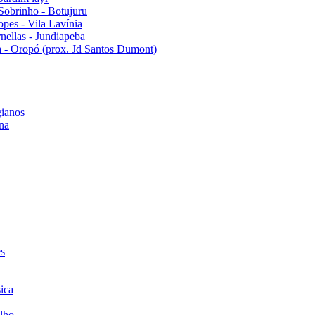
Sobrinho - Botujuru
pes - Vila Lavínia
ellas - Jundiapeba
 - Oropó (prox. Jd Santos Dumont)
ianos
na
es
ica
lho