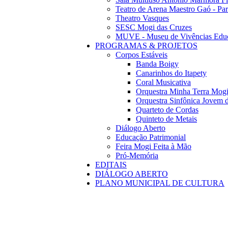
Teatro de Arena Maestro Gaó - Pa
Theatro Vasques
SESC Mogi das Cruzes
MUVE - Museu de Vivências Educ
PROGRAMAS & PROJETOS
Corpos Estáveis
Banda Boigy
Canarinhos do Itapety
Coral Musicativa
Orquestra Minha Terra Mog
Orquestra Sinfônica Jovem 
Quarteto de Cordas
Quinteto de Metais
Diálogo Aberto
Educação Patrimonial
Feira Mogi Feita à Mão
Pró-Memória
EDITAIS
DIÁLOGO ABERTO
PLANO MUNICIPAL DE CULTURA