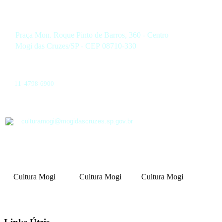
Praça Mon. Roque Pinto de Barros, 360 - Centro
Mogi das Cruzes/SP - CEP 08710-330
11 4798-6900
culturamogi@mogidascruzes.sp.gov.br
Cultura Mogi
Cultura Mogi
Cultura Mogi