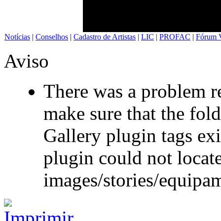
Notícias
|
Conselhos
|
Cadastro de Artistas
|
LIC
|
PROFAC
|
Fórum V
Aviso
There was a problem re
make sure that the fol
Gallery plugin tags exi
plugin could not locate
images/stories/equipa