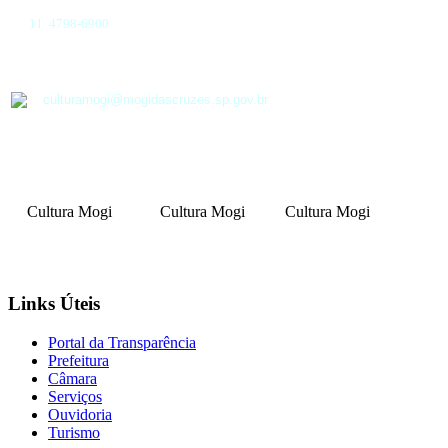
11 4798-6900
culturamogi@mogidascruzes.sp.gov.br
Cultura Mogi
Cultura Mogi
Cultura Mogi
Links Úteis
Portal da Transparência
Prefeitura
Câmara
Serviços
Ouvidoria
Turismo