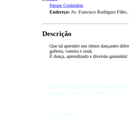
Parque Centenário
Endereço:
Av. Francisco Rodrigues Filho,
Descrição
Que tal aprender uns ritmos dançantes dife
gafieira, vaneira e zouk.
É dança, aprendizado e diversão garantida!
Praça Mon. Roque Pinto de Barros, 360 - C
Mogi das Cruzes/SP - CEP 08710-330
11 4798-6900