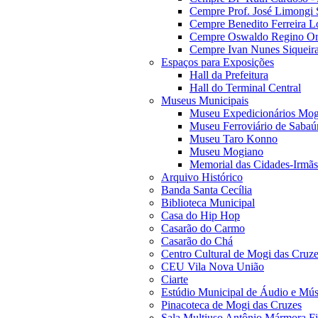
Cempre Prof. José Limongi 
Cempre Benedito Ferreira Lo
Cempre Oswaldo Regino Orn
Cempre Ivan Nunes Siqueira
Espaços para Exposições
Hall da Prefeitura
Hall do Terminal Central
Museus Municipais
Museu Expedicionários Mog
Museu Ferroviário de Sabaú
Museu Taro Konno
Museu Mogiano
Memorial das Cidades-Irmãs
Arquivo Histórico
Banda Santa Cecília
Biblioteca Municipal
Casa do Hip Hop
Casarão do Carmo
Casarão do Chá
Centro Cultural de Mogi das Cruz
CEU Vila Nova União
Ciarte
Estúdio Municipal de Áudio e Mús
Pinacoteca de Mogi das Cruzes
Sala Multiuso Antônio Mármora Fi