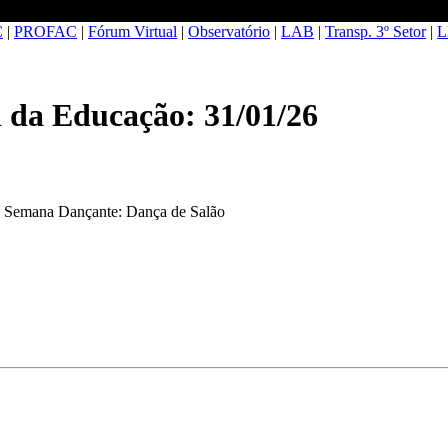
C
|
PROFAC
|
Fórum Virtual
|
Observatório
|
LAB
|
Transp. 3º Setor
|
L
 da Educação: 31/01/26
de Semana Dançante: Dança de Salão