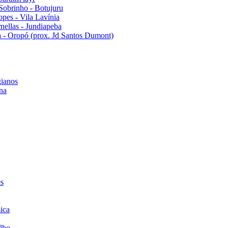
Sobrinho - Botujuru
pes - Vila Lavínia
ellas - Jundiapeba
 - Oropó (prox. Jd Santos Dumont)
ianos
na
es
ica
lho