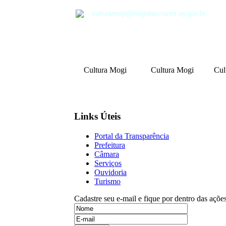
culturamogi@mogidascruzes.sp.gov.br
Cultura Mogi
Cultura Mogi
Cul
Links Úteis
Portal da Transparência
Prefeitura
Câmara
Serviços
Ouvidoria
Turismo
Cadastre seu e-mail e fique por dentro das açõe