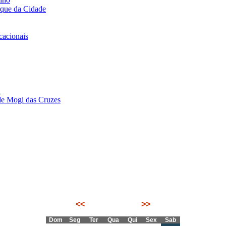
rque da Cidade
acionais
i
de Mogi das Cruzes
<<
Agosto 2026
>>
Dom
Seg
Ter
Qua
Qui
Sex
Sab