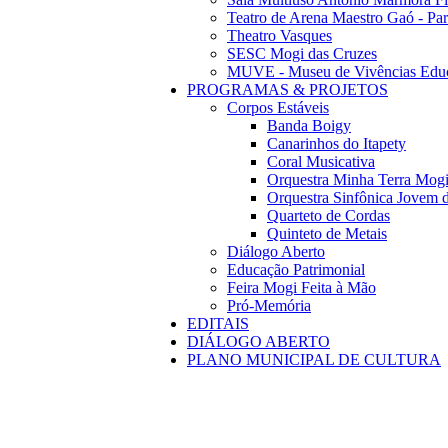
Teatro de Arena Maestro Gaó - Pa
Theatro Vasques
SESC Mogi das Cruzes
MUVE - Museu de Vivências Educ
PROGRAMAS & PROJETOS
Corpos Estáveis
Banda Boigy
Canarinhos do Itapety
Coral Musicativa
Orquestra Minha Terra Mog
Orquestra Sinfônica Jovem 
Quarteto de Cordas
Quinteto de Metais
Diálogo Aberto
Educação Patrimonial
Feira Mogi Feita à Mão
Pró-Memória
EDITAIS
DIÁLOGO ABERTO
PLANO MUNICIPAL DE CULTURA