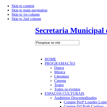
Skip to content
Skip to main navigation
Skip to 1st column
Skip to 2nd column
Secretaria Municipal
HOME
PROGRAMAÇÃO
Dança
Música
Literatura
Cinema
Teatro
Todos os eventos
ESPAÇOS CULTURAIS
Auditórios Descentralizados
Cempre Profª Lourdes Lopes
Cempre Drª Ruth Cardoso - 