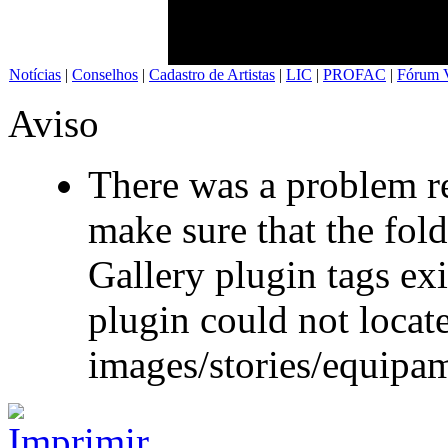
Notícias
|
Conselhos
|
Cadastro de Artistas
|
LIC
|
PROFAC
|
Fórum V
Aviso
There was a problem re
make sure that the fol
Gallery plugin tags exi
plugin could not locate
images/stories/equipa