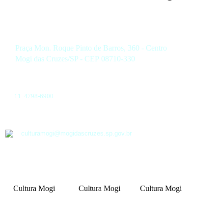
Praça Mon. Roque Pinto de Barros, 360 - Centro
Mogi das Cruzes/SP - CEP 08710-330
11 4798-6900
culturamogi@mogidascruzes.sp.gov.br
Cultura Mogi
Cultura Mogi
Cultura Mogi