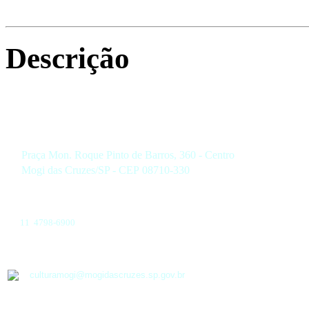
Descrição
Praça Mon. Roque Pinto de Barros, 360 - Centro
Mogi das Cruzes/SP - CEP 08710-330
11 4798-6900
culturamogi@mogidascruzes.sp.gov.br