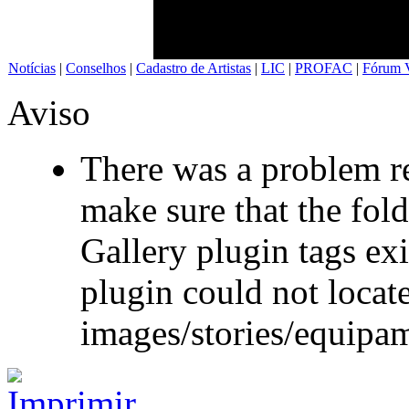
Notícias
|
Conselhos
|
Cadastro de Artistas
|
LIC
|
PROFAC
|
Fórum V
Aviso
There was a problem re
make sure that the fol
Gallery plugin tags exi
plugin could not locate
images/stories/equipa