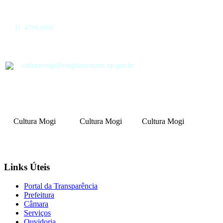
11 4798-6900
culturamogi@mogidascruzes.sp.gov.br
Cultura Mogi
Cultura Mogi
Cultura Mogi
Links Úteis
Portal da Transparência
Prefeitura
Câmara
Serviços
Ouvidoria