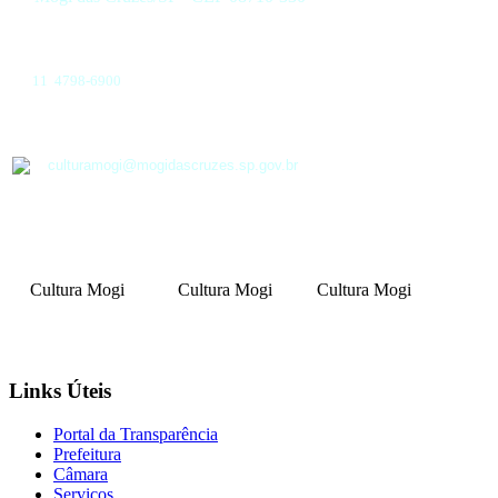
11 4798-6900
culturamogi@mogidascruzes.sp.gov.br
Cultura Mogi
Cultura Mogi
Cultura Mogi
Links Úteis
Portal da Transparência
Prefeitura
Câmara
Serviços