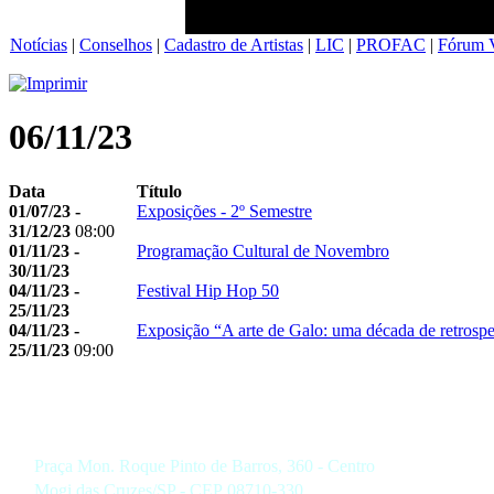
Notícias
|
Conselhos
|
Cadastro de Artistas
|
LIC
|
PROFAC
|
Fórum V
06/11/23
Data
Título
01/07/23 -
Exposições - 2º Semestre
31/12/23
08:00
01/11/23 -
Programação Cultural de Novembro
30/11/23
04/11/23 -
Festival Hip Hop 50
25/11/23
04/11/23 -
Exposição “A arte de Galo: uma década de retrospe
25/11/23
09:00
Praça Mon. Roque Pinto de Barros, 360 - Centro
Mogi das Cruzes/SP - CEP 08710-330