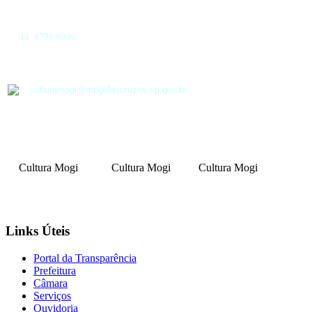
11 4798-6900
culturamogi@mogidascruzes.sp.gov.br
Cultura Mogi
Cultura Mogi
Cultura Mogi
Links Úteis
Portal da Transparência
Prefeitura
Câmara
Serviços
Ouvidoria