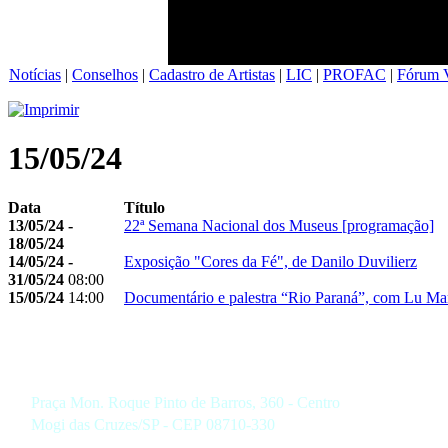
Notícias
|
Conselhos
|
Cadastro de Artistas
|
LIC
|
PROFAC
|
Fórum V
15/05/24
Data
Título
13/05/24 -
22ª Semana Nacional dos Museus [programação]
18/05/24
14/05/24 -
Exposição "Cores da Fé", de Danilo Duvilierz
31/05/24
08:00
15/05/24
14:00
Documentário e palestra “Rio Paraná”, com Lu Ma
Praça Mon. Roque Pinto de Barros, 360 - Centro
Mogi das Cruzes/SP - CEP 08710-330