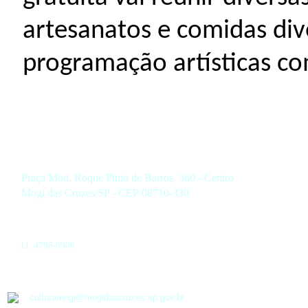
artesanatos e comidas d
programação artísticas c
Praça Mon. Roque Pinto de Barros, 360 - Centro
Mogi das Cruzes/SP - CEP 08710-330
11 4798-6900
culturamogi@mogidascruzes.sp.gov.br