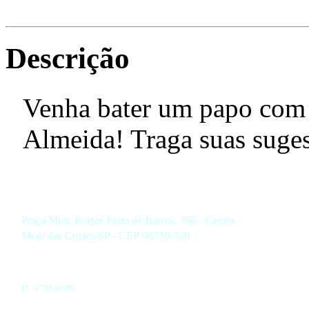
Descrição
Venha bater um papo com a
Almeida! Traga suas suge
Praça Mon. Roque Pinto de Barros, 360 - Centro
Mogi das Cruzes/SP - CEP 08710-330
11 4798-6900