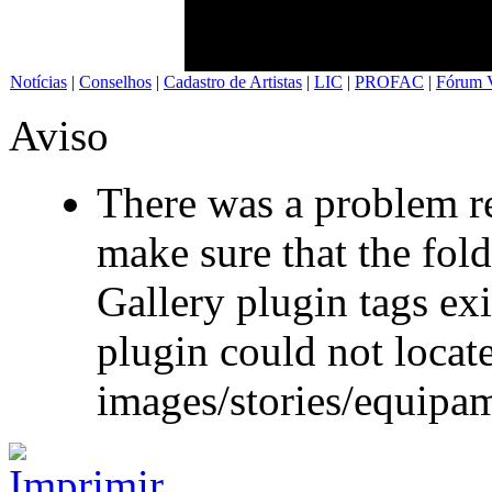
Notícias
|
Conselhos
|
Cadastro de Artistas
|
LIC
|
PROFAC
|
Fórum V
Aviso
There was a problem re
make sure that the fol
Gallery plugin tags exi
plugin could not locate
images/stories/equipa